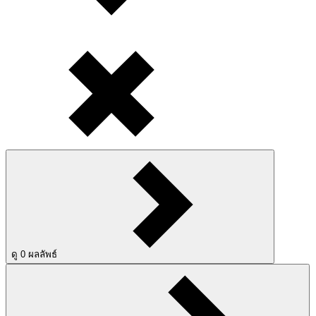
ดู
0
ผลลัพธ์