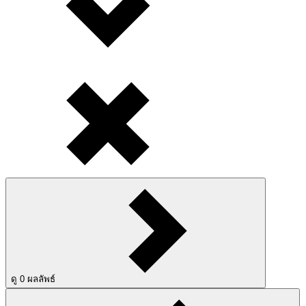
ดู
0
ผลลัพธ์